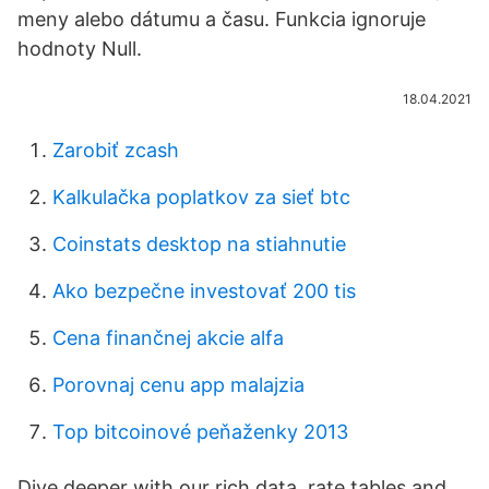
meny alebo dátumu a času. Funkcia ignoruje
hodnoty Null.
18.04.2021
Zarobiť zcash
Kalkulačka poplatkov za sieť btc
Coinstats desktop na stiahnutie
Ako bezpečne investovať 200 tis
Cena finančnej akcie alfa
Porovnaj cenu app malajzia
Top bitcoinové peňaženky 2013
Dive deeper with our rich data, rate tables and