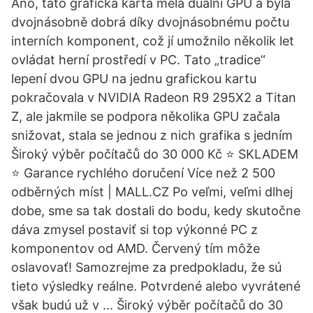
Ano, tato grafická karta měla duální GPU a byla
dvojnásobně dobrá díky dvojnásobnému počtu
interních komponent, což jí umožnilo několik let
ovládat herní prostředí v PC. Tato „tradice“
lepení dvou GPU na jednu grafickou kartu
pokračovala v NVIDIA Radeon R9 295X2 a Titan
Z, ale jakmile se podpora několika GPU začala
snižovat, stala se jednou z nich grafika s jedním
Široký výběr počítačů do 30 000 Kč ⭐️ SKLADEM
⭐️ Garance rychlého doručení Více než 2 500
odběrných míst | MALL.CZ Po veľmi, veľmi dlhej
dobe, sme sa tak dostali do bodu, kedy skutočne
dáva zmysel postaviť si top výkonné PC z
komponentov od AMD. Červený tím môže
oslavovať! Samozrejme za predpokladu, že sú
tieto výsledky reálne. Potvrdené alebo vyvrátené
však budú už v … Široký výběr počítačů do 30