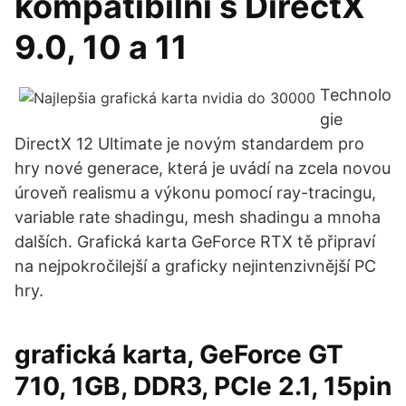
kompatibilní s DirectX
9.0, 10 a 11
Technolo
gie
DirectX 12 Ultimate je novým standardem pro
hry nové generace, která je uvádí na zcela novou
úroveň realismu a výkonu pomocí ray-tracingu,
variable rate shadingu, mesh shadingu a mnoha
dalších. Grafická karta GeForce RTX tě připraví
na nejpokročilejší a graficky nejintenzivnější PC
hry.
grafická karta, GeForce GT
710, 1GB, DDR3, PCIe 2.1, 15pin