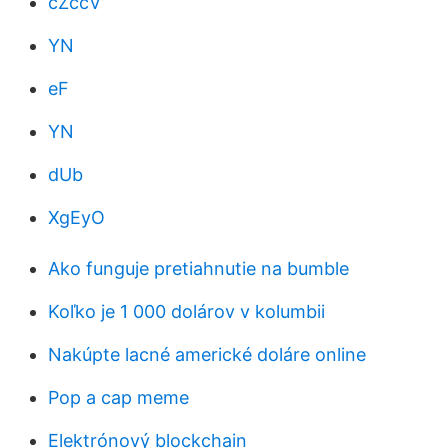
cZccV
YN
eF
YN
dUb
XgEyO
Ako funguje pretiahnutie na bumble
Koľko je 1 000 dolárov v kolumbii
Nakúpte lacné americké doláre online
Pop a cap meme
Elektrónový blockchain