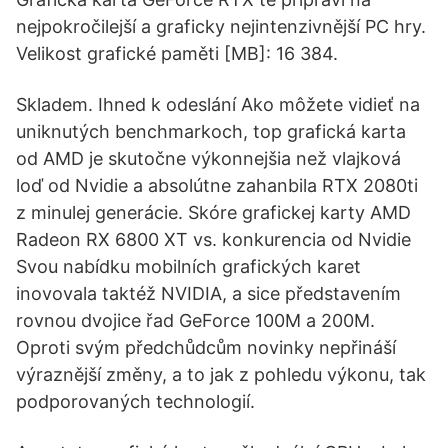
nejpokročilejší a graficky nejintenzivnější PC hry.
Velikost grafické paměti [MB]: 16 384.
Skladem. Ihned k odeslání Ako môžete vidieť na
uniknutých benchmarkoch, top grafická karta
od AMD je skutočne výkonnejšia než vlajková
loď od Nvidie a absolútne zahanbila RTX 2080ti
z minulej generácie. Skóre grafickej karty AMD
Radeon RX 6800 XT vs. konkurencia od Nvidie
Svou nabídku mobilních grafických karet
inovovala taktéž NVIDIA, a sice představením
rovnou dvojice řad GeForce 100M a 200M.
Oproti svým předchůdcům novinky nepřináší
výraznější změny, a to jak z pohledu výkonu, tak
podporovaných technologií.