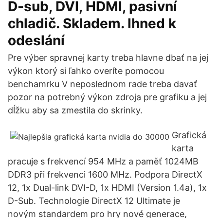
D-sub, DVI, HDMI, pasivní
chladič. Skladem. Ihned k
odeslání
Pre výber spravnej karty treba hlavne dbať na jej
výkon ktorý si ľahko overíte pomocou
benchamrku V neposlednom rade treba davať
pozor na potrebný výkon zdroja pre grafiku a jej
dĺžku aby sa zmestila do skrinky.
Grafická
karta
pracuje s frekvencí 954 MHz a paměť 1024MB
DDR3 při frekvenci 1600 MHz. Podpora DirectX
12, 1x Dual-link DVI-D, 1x HDMI (Version 1.4a), 1x
D-Sub. Technologie DirectX 12 Ultimate je
novým standardem pro hry nové generace,