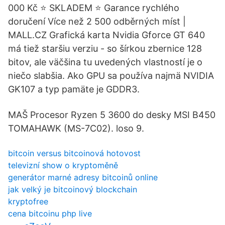
000 Kč ⭐️ SKLADEM ⭐️ Garance rychlého
doručení Více než 2 500 odběrných míst |
MALL.CZ Grafická karta Nvidia Gforce GT 640
má tiež staršiu verziu - so šírkou zbernice 128
bitov, ale väčšina tu uvedených vlastností je o
niečo slabšia. Ako GPU sa používa najmä NVIDIA
GK107 a typ pamäte je GDDR3.
MAŠ Procesor Ryzen 5 3600 do desky MSI B450
TOMAHAWK (MS-7C02). loso 9.
bitcoin versus bitcoinová hotovost
televizní show o kryptoměně
generátor marné adresy bitcoinů online
jak velký je bitcoinový blockchain
kryptofree
cena bitcoinu php live