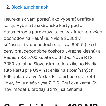
Blocklauncher apk
Heureka.sk vám poradí, ako vyberať Grafické
karty. Vyberajte si Grafické karty podľa
parametrov a porovnávajte ceny z internetových
obchodov na Heuréke. Nvidia 2080ti v
súčasnosti v obchodoch stojí cca 900 € (i keď
ceny pravdepodobne čoskoro výrazne klesnú) a
Radeon RX 5700 kúpite od 370 €. Nová RTX
3080 zatiaľ na Slovensko nedorazila, no Nvidia
túto kartu pre USA nacenila na spomínaných
699 dolárov a vo Veľkej Británii bude stáť 649
libier, čo je niečo vyše 710 $. Graficka karta. Svi
novi modeli u prodaji u Srbiji sa cenama.