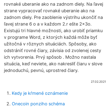
rovnaké uberanie ako na zadnom diely. Na ľavej
strane vypracovať rovnaké uberanie ako na
zadnom diely. Pre zaoblenie výstrihu ukončiť na
ľavej strane 6 o a v každom 2.r ešte 2x3o.
Existujú tri hlavné možnosti, ako urobiť priamku
v programe Word, z ktorých každá môže byť
užitočná v rôznych situáciách. Spôsoby, ako
odstrániť rovné čiary, závisia od zvolenej cesty
ich vytvorenia. Prvý spôsob . Možno nastala
situácia, keď neviete, ako nakresliť čiaru v slove
jednoduchú, pevnú, uprostred čiary.
27.02.2021
Kedy je kŕmené oznámenie
Onecoin ponziho schéma