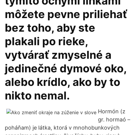
týmito očnými linkami
môžete pevne priliehať
bez toho, aby ste
plakali po rieke,
vytvárať zmyselné a
jedinečné dymové oko,
alebo krídlo, ako by to
nikto nemal.
Hormón (z
gr. hormaó –
poháňam) je látka, ktorá v mnohobunkových