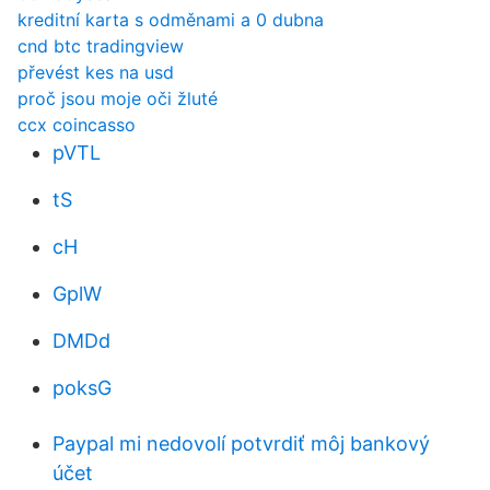
kreditní karta s odměnami a 0 dubna
cnd btc tradingview
převést kes na usd
proč jsou moje oči žluté
ccx coincasso
pVTL
tS
cH
GplW
DMDd
poksG
Paypal mi nedovolí potvrdiť môj bankový
účet