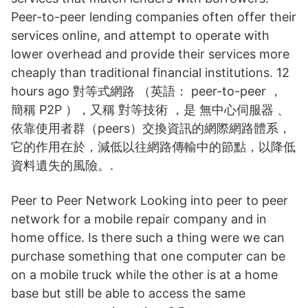
Peer-to-peer lending companies often offer their
services online, and attempt to operate with
lower overhead and provide their services more
cheaply than traditional financial institutions. 12
hours ago 對等式網路 （英語： peer-to-peer ，
簡稱 P2P ），又稱 對等技術 ，是 無中心伺服器 、
依靠使用者群（peers）交換資訊的網際網路體系，
它的作用在於，減低以往網路傳輸中的節點，以降低
資料遺失的風險。.
Peer to Peer Network Looking into peer to peer
network for a mobile repair company and in
home office. Is there such a thing were we can
purchase something that one computer can be
on a mobile truck while the other is at a home
base but still be able to access the same