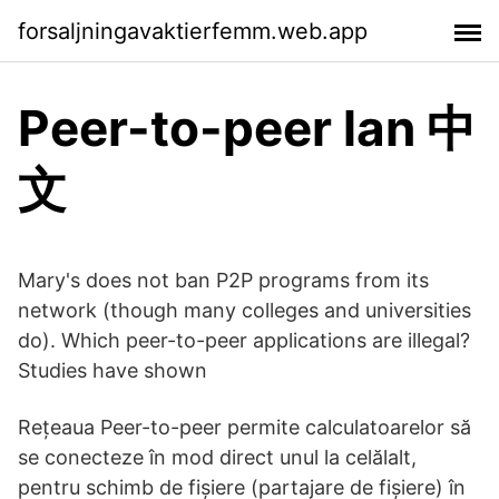
forsaljningavaktierfemm.web.app
Peer-to-peer lan 中
文
Mary's does not ban P2P programs from its
network (though many colleges and universities
do). Which peer-to-peer applications are illegal?
Studies have shown
Rețeaua Peer-to-peer permite calculatoarelor să
se conecteze în mod direct unul la celălalt,
pentru schimb de fișiere (partajare de fișiere) în