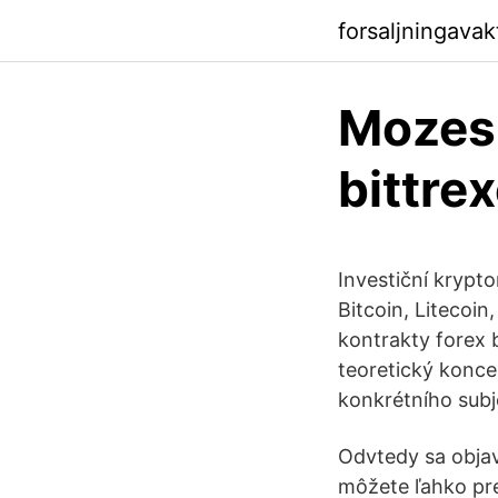
forsaljningava
Mozes 
bittre
Investiční krypto
Bitcoin, Litecoi
kontrakty forex
teoretický konce
konkrétního subj
Odvtedy sa objav
môžete ľahko pre