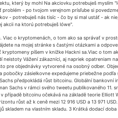
ektu, který by mohl Na akciovku potrebuješ myslím "l
ť problém - po tvojom verejnom prísľube si povedzm
kov - potrebuješ nás tisíc - čo by si mal ustáť - ak nie
j akcii na ktorú potrebuješ lówe".
. Viac o kryptomenách, o tom ako sa správať v prostre
ájdete na mojej stránke s častými otázkami a odpove
 kryptomeny píšem v knižke Hackni sa.Viac o tom ak
dí neistoty Vážení zákazníci, aj napriek opatreniam n
sto pre objednávky vytvorené na osobný odber. Obje
na pobočky zásielkovne expedujeme priebežne podľa
achs předpokládá růst bitcoinu. Globální bankovní in
man Sachs v rámci svého tweetu publikovaného 11. s
 v případě bitcoinu očekává na základě teorie Elliott
zontu růst až k ceně mezi 12 916 USD a 13 971 USD. 
ojů skladem na vlastním skladu. 3 Krátká dodací doba