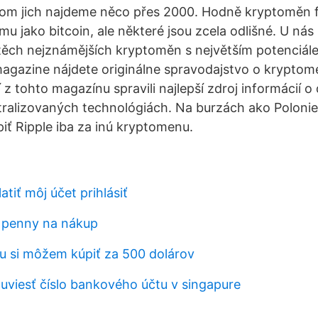
om jich najdeme něco přes 2000. Hodně kryptoměn f
 jako bitcoin, ale některé jsou zcela odlišné. U nás
 těch nejznámějších kryptoměn s největším potenciál
agazine nájdete originálne spravodajstvo o krypto
 z tohto magazínu spravili najlepší zdroj informácií o 
alizovaných technológiách. Na burzách ako Poloniex,
piť Ripple iba za inú kryptomenu.
atiť môj účet prihlásiť
n penny na nákup
nu si môžem kúpiť za 500 dolárov
uviesť číslo bankového účtu v singapure