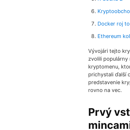
Kryptoobcho
Docker roj t
Ethereum koľ
Vývojári tejto k
zvolili populárn
kryptomenu, ktor
prichystali ďalší
predstavenie kr
rovno na vec.
Prvý vst
mincami