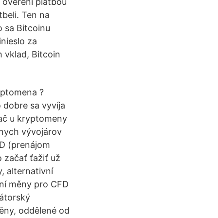
o ověření platbou
tbeli. Ten na
o sa Bitcoinu
nieslo za
 vklad, Bitcoin
ryptomena ?
o dobre sa vyvíja
adač u kryptomeny
ívnych vývojárov
UD (prenájom
začať ťažiť už
, alternativní
ální měny pro CFD
átorský
měny, oddělené od