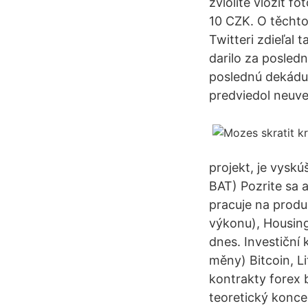
zvlolíte vložit f
10 CZK. O těchto 
Twitteri zdieľal 
darilo za posledn
poslednú dekádu 
predviedol neuve
projekt, je vysk
BAT) Pozrite sa a
pracuje na prod
výkonu), Housing
dnes. Investiční 
měny) Bitcoin, L
kontrakty forex
teoretický konce