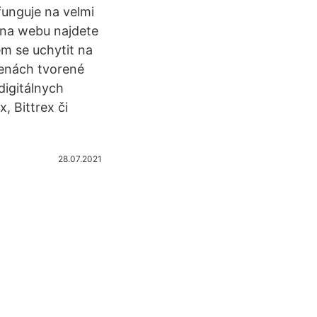
unguje na velmi
 na webu najdete
em se uchytit na
menách tvorené
digitálnych
 Bittrex či
28.07.2021