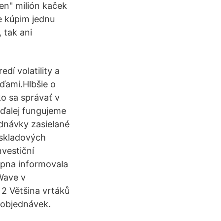
en" milión kaček
e kúpim jednu
, tak ani
dí volatility a
ďami.Hlbšie o
o sa správať v
aďalej fungujeme
dnávky zasielané
 skladových
vestiční
rpna informovala
 Wave v
2 Většina vrtáků
 objednávek.