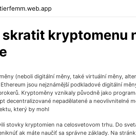
ktierfemm.web.app
skratit kryptomenu 
xe
měny (neboli digitální měny, také virtuální měny, alt
n, Ethereum jsou nejznámější podkladové digitální mě
 brokerů. Kryptoměny vznikaly původně jako program
pt decentralizované nepadělatené a neovlivnitelné 
ektu, který by mohl
ili stovky kryptomien na celosvetovom trhu. Do sve
niknúť ak máte naučiť sa správne základy. Na strán