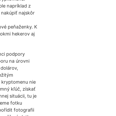
ple napríklad z
 nakúpiť najskôr
rové peňaženky. K
tokmi hekerov aj
mci podpory
oru na úrovni
 dolárov,
ežitým
j kryptomenu nie
omný kľúč, získať
ej situácii, tu je
jeme fotku
ořídit fotografii