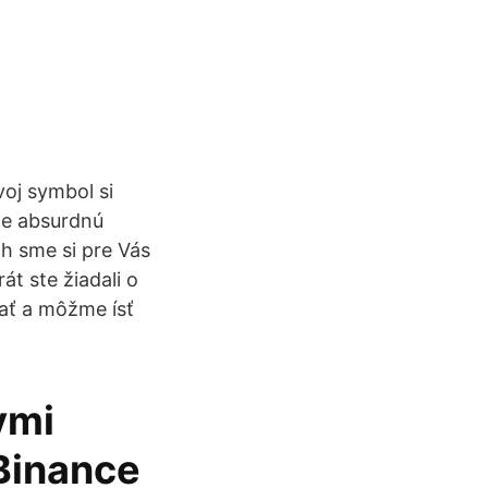
voj symbol si
čne absurdnú
ch sme si pre Vás
át ste žiadali o
ať a môžme ísť
ymi
Binance