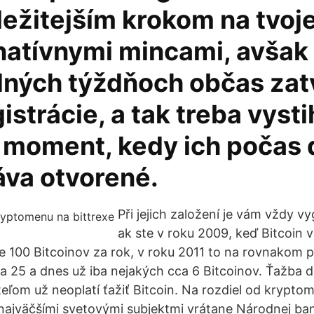
ležitejším krokom na tvoj
rnatívnymi mincami, avšak
dných týždňoch občas zat
istrácie, a tak treba vyst
 moment, kedy ich počas 
va otvorené.
Při jejich založení je vám vždy 
ak ste v roku 2009, keď Bitcoin v
 100 Bitcoinov za rok, v roku 2011 to na rovnakom po
ba 25 a dnes už iba nejakých cca 6 Bitcoinov. Ťažba 
ľom už neoplatí ťažiť Bitcoin. Na rozdiel od krypto
najväčšími svetovými subjektmi vrátane Národnej ba