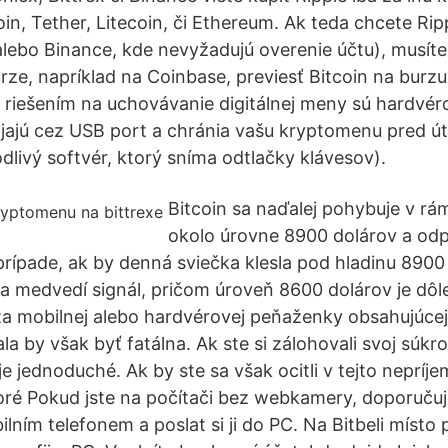
in, Tether, Litecoin, či Ethereum. Ak teda chcete Rip
alebo Binance, kde nevyžadujú overenie účtu), musíte
urze, napríklad na Coinbase, previesť Bitcoin na burzu
riešením na uchovávanie digitálnej meny sú hardvé
ájajú cez USB port a chránia vašu kryptomenu pred ú
dlivý softvér, ktorý sníma odtlačky klávesov).
Bitcoin sa naďalej pohybuje v rá
okolo úrovne 8900 dolárov a odp
prípade, ak by denná sviečka klesla pod hladinu 8900
a medvedí signál, pričom úroveň 8600 dolárov je dôl
ta mobilnej alebo hardvérovej peňaženky obsahujúce
la by však byť fatálna. Ak ste si zálohovali svoj súkr
e jednoduché. Ak by ste sa však ocitli v tejto nepríjemn
toré Pokud jste na počítači bez webkamery, doporuču
ilním telefonem a poslat si ji do PC. Na Bitbeli místo p