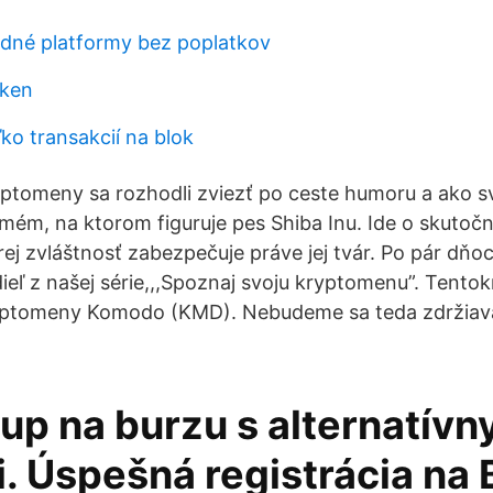
dné platformy bez poplatkov
oken
ko transakcií na blok
ryptomeny sa rozhodli zviezť po ceste humoru a ako s
y mém, na ktorom figuruje pes Shiba Inu. Ide o skuto
ej zvláštnosť zabezpečuje práve jej tvár. Po pár dňo
 dieľ z našej série,,,Spoznaj svoju kryptomenu”. Tentokr
yptomeny Komodo (KMD). Nebudeme sa teda zdržiav
up na burzu s alternatívn
. Úspešná registrácia na 