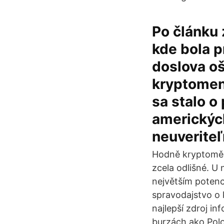
Po článku 
kde bola 
doslova oš
kryptomen
sa stalo o
amerických
neuveriteľ
Hodně kryptoměn 
zcela odlišné. U
největším potenc
spravodajstvo o 
najlepší zdroj i
burzách ako Polon