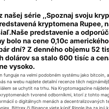
z našej série ,,Spoznaj svoju kry
predstavená kryptomena Rupee, n
iaľ.Naše predstavenie a odporúč
y bolo na cene 0,10c amerického
 pár dní? Z denného objemu 52 ti
 dolárov sa stalo 600 tisíc a cen
ne vysoko.
funguje na velmi podobném systému jako bitcoin, al
 nás na webu najdete detailní recenze těch nejznáměj
iálem se uchytit na trhu. Na Kryptomagazine nájdete 
kryptomenách tvorené odborníkmi, ktorí z tohto maga
nformácií o digitálnych menách a decentralizovaných 
iex, Bittrex či Binance viete kúpiť Ripple iba za inú