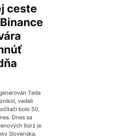
ej ceste
 Binance
vára
ihnúť
dňa
vygenerován Teda
znikol, vedeli
čítači bolo 50,
dnes. Dnes sa
menových búrz je
nky Slovenska.