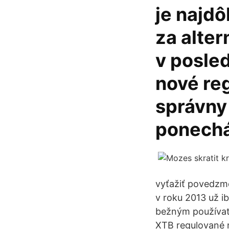
je najdô
za alte
v posle
nové reg
správny
ponechá
vyťažiť povedzme
v roku 2013 už i
bežným používate
XTB regulované 