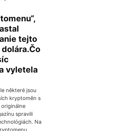
ptomenu“,
astal
anie tejto
 dolára.Čo
síc
a vyletela
e některé jsou
ších kryptoměn s
originálne
zínu spravili
technológiách. Na
 kryptomenu.