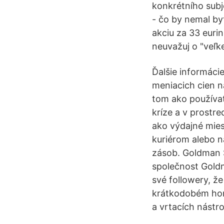
konkrétního subj
- čo by nemal by
akciu za 33 eurin
neuvažuj o "veľke
Ďalšie informácie
meniacich cien n
tom ako používať
kríze a v prostre
ako výdajné mie
kuriérom alebo 
zásob. Goldman S
společnost Gold
své followery, že
krátkodobém hori
a vrtacích nástr