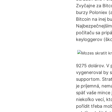
Zvyčajne za Bitco
burzy Poloniex (
Bitcoin na inej b
Najbezpečnejším 
počítaču sa prip
keyloggerov (ško
9275 dolárov. V 
vygeneroval by s
supportom. Stra
je príjemná, nema
späť vaše mince j
niekoľko vecí, k
pořídit třeba mob