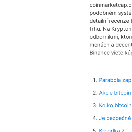
coinmarketcap.c
podobném systému
detailní recenze
trhu. Na Kryptom
odborníkmi, ktorí
menách a decentr
Binance viete kú
Parabola zapl
Akcie bitcoi
Koľko bitcoi
Je bezpečné 
K-bodka 2