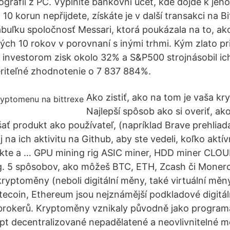
otografii z PC. Vyplníte bankovní účet, kde dojde k jeh
10 korun nepřijdete, získáte je v další transakci na Bi
tabuľku spoločnosť Messari, ktorá poukázala na to, ak
ých 10 rokov v porovnaní s inými trhmi. Kým zlato pri
investorom zisk okolo 32% a S&P500 strojnásobil ich
riteľné zhodnotenie o 7 837 884%.
Ako zistiť, ako na tom je vaša k
Najlepší spôsob ako si overiť, ak
úšať produkt ako používateľ, (napríklad Brave prehli
j na ich aktivitu na Github, aby ste vedeli, koľko akt
ukte a … GPU mining rig ASIC miner, HDD miner CLO
. 5 spôsobov, ako môžeš BTC, ETH, Zcash či Monero 
kryptoměny (neboli digitální měny, také virtuální měny
itecoin, Ethereum jsou nejznámější podkladové digit
 brokerů. Kryptoměny vznikaly původně jako program
pt decentralizované nepadělatené a neovlivnitelné 