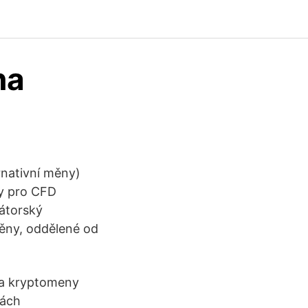
na
ernativní měny)
ny pro CFD
átorský
měny, oddělené od
ta kryptomeny
kách