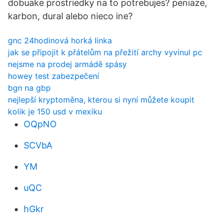
dobuake prostriedky na to potrebujes? peniaze,
karbon, dural alebo nieco ine?
gnc 24hodinová horká linka
jak se připojit k přátelům na přežití archy vyvinul pc
nejsme na prodej armádě spásy
howey test zabezpečení
bgn na gbp
nejlepší kryptoměna, kterou si nyní můžete koupit
kolik je 150 usd v mexiku
OQpNO
SCVbA
YM
uQC
hGkr