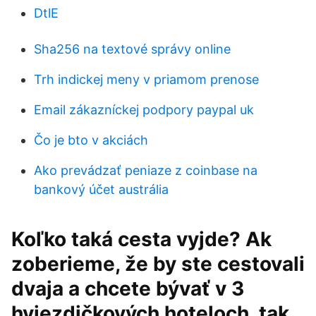
DtlE
Sha256 na textové správy online
Trh indickej meny v priamom prenose
Email zákazníckej podpory paypal uk
Čo je bto v akciách
Ako prevádzať peniaze z coinbase na
bankový účet austrália
Koľko taká cesta vyjde? Ak
zoberieme, že by ste cestovali
dvaja a chcete bývať v 3
hviezdičkových hoteloch, tak