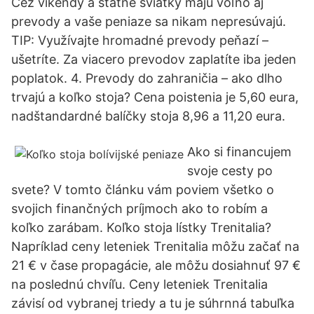
Cez víkendy a štátne sviatky majú voľno aj
prevody a vaše peniaze sa nikam nepresúvajú.
TIP: Využívajte hromadné prevody peňazí –
ušetríte. Za viacero prevodov zaplatíte iba jeden
poplatok. 4. Prevody do zahraničia – ako dlho
trvajú a koľko stoja? Cena poistenia je 5,60 eura,
nadštandardné balíčky stoja 8,96 a 11,20 eura.
Ako si financujem
svoje cesty po
svete? V tomto článku vám poviem všetko o
svojich finančných príjmoch ako to robím a
koľko zarábam. Koľko stoja lístky Trenitalia?
Napríklad ceny leteniek Trenitalia môžu začať na
21 € v čase propagácie, ale môžu dosiahnuť 97 €
na poslednú chvíľu. Ceny leteniek Trenitalia
závisí od vybranej triedy a tu je súhrnná tabuľka