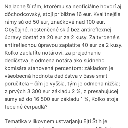
Najlacnejší rám, ktorému sa neoficiálne hovorí aj
dôchodcovský, stojí približne 16 eur. Kvalitnejšie
rámy sú od 50 eur, značkové nad 100 eur.
Obyčajné, nestenčené sklá bez antireflexnej
úpravy dostať za 20 eur za 2 kusy. Za tvrdené s
antireflexnou úpravou zaplatíte 40 eur za 2 kusy.
Koľko zaplatíte notárovi. za prejednanie
dedičstva je odmena notára ako súdneho
komisára stanovená percentom; základom je
všeobecná hodnota dedičstva v čase smrti
poručiteľa – čím je vyššia, tým je odmena nižšia;
z prvých 3 300 eur základu 2 %, z presahujúcej
sumy až do 16 500 eur základu 1 %, Koľko stoja
tepelné čerpadlá?
Tematika v likovnem ustvarjanju Ejti Štih je