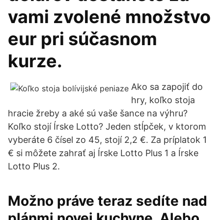
vami zvolené množstvo
eur pri súčasnom
kurze.
Ako sa zapojiť do
hry, koľko stoja
hracie žreby a aké sú vaše šance na výhru?
Koľko stojí Írske Lotto? Jeden stĺpček, v ktorom
vyberáte 6 čísel zo 45, stojí 2,2 €. Za príplatok 1
€ si môžete zahrať aj Írske Lotto Plus 1 a Írske
Lotto Plus 2.
Možno práve teraz sedíte nad
plánmi novej kuchyne. Alebo