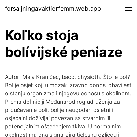
forsaljningavaktierfemm.web.app
Koľko stoja
bolívijské peniaze
Autor: Maja Kranjčec, bacc. physioth. Što je bol?
Bol je osjet koji u mozak izravno donosi obavijest
o stanju organizma i njegovu odnosu s okolinom.
Prema definiciji Međunarodnog udruženja za
proučavanje boli, bol je neugodan osjetni i
osjećajni doživljaj povezan sa stvarnim ili
potencijalnim oštećenjem tkiva. U normalnim
okolnostima ona signalizira tjelesnu ozljedu ili