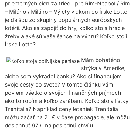
priemerných cien za triedu pre Rím-Neapol / Rím
– Miláno / Miláno – Výlety vlakom do Írske Lotto
je ďalšou zo skupiny populárnych európskych
lotérií. Ako sa zapojiť do hry, koľko stoja hracie
žreby a aké sú vaše šance na výhru? Koľko stojí
Írske Lotto?
Mám bohatého
strýka v Amerike,
alebo som vykradol banku? Ako si financujem
svoje cesty po svete? V tomto článku vám
poviem všetko o svojich finančných príjmoch
ako to robím a koľko zarábam. Koľko stoja lístky
Trenitalia? Napríklad ceny leteniek Trenitalia
môžu začať na 21 € v čase propagácie, ale môžu
dosiahnuť 97 € na poslednú chvíľu.