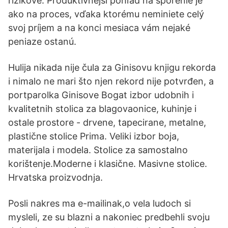
rizikové. Produktívnejší pohľad na sporenie je
ako na proces, vďaka ktorému neminiete celý
svoj príjem a na konci mesiaca vám nejaké
peniaze ostanú.
Hulija nikada nije čula za Ginisovu knjigu rekorda
i nimalo ne mari što njen rekord nije potvrđen, a
portparolka Ginisove Bogat izbor udobnih i
kvalitetnih stolica za blagovaonice, kuhinje i
ostale prostore - drvene, tapecirane, metalne,
plastične stolice Prima. Veliki izbor boja,
materijala i modela. Stolice za samostalno
korištenje.Moderne i klasične. Masivne stolice.
Hrvatska proizvodnja.
Posli nakres ma e-mailinak,o vela ludoch si
mysleli, ze su blazni a nakoniec predbehli svoju