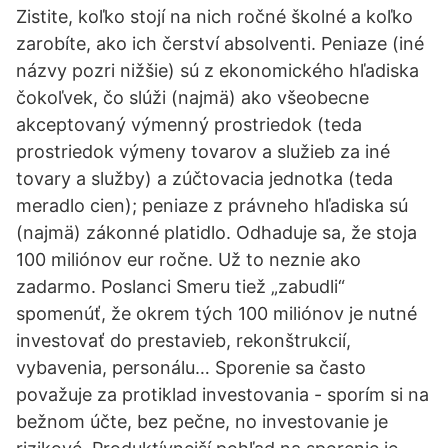
Zistite, koľko stojí na nich ročné školné a koľko
zarobíte, ako ich čerství absolventi. Peniaze (iné
názvy pozri nižšie) sú z ekonomického hľadiska
čokoľvek, čo slúži (najmä) ako všeobecne
akceptovaný výmenný prostriedok (teda
prostriedok výmeny tovarov a služieb za iné
tovary a služby) a zúčtovacia jednotka (teda
meradlo cien); peniaze z právneho hľadiska sú
(najmä) zákonné platidlo. Odhaduje sa, že stoja
100 miliónov eur ročne. Už to neznie ako
zadarmo. Poslanci Smeru tiež „zabudli“
spomenúť, že okrem tých 100 miliónov je nutné
investovať do prestavieb, rekonštrukcií,
vybavenia, personálu… Sporenie sa často
považuje za protiklad investovania - sporím si na
bežnom účte, bez pečne, no investovanie je