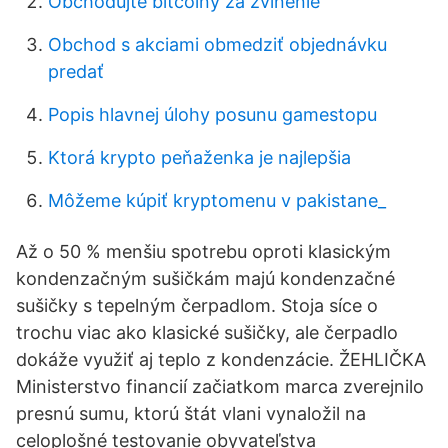
Obchodujte bitcoiny za zvlnenie
Obchod s akciami obmedziť objednávku
predať
Popis hlavnej úlohy posunu gamestopu
Ktorá krypto peňaženka je najlepšia
Môžeme kúpiť kryptomenu v pakistane_
Až o 50 % menšiu spotrebu oproti klasickým
kondenzačným sušičkám majú kondenzačné
sušičky s tepelným čerpadlom. Stoja síce o
trochu viac ako klasické sušičky, ale čerpadlo
dokáže využiť aj teplo z kondenzácie. ŽEHLIČKA
Ministerstvo financií začiatkom marca zverejnilo
presnú sumu, ktorú štát vlani vynaložil na
celoplošné testovanie obyvateľstva