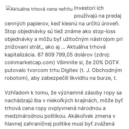
Investori ich
používajú na predaj
cenných papierov, keď klesnú na určitú úroveň.
Stop objednávky sú tiež známe ako stop-loss
objednávky a môžu byť užitočným nástrojom pri
znižovaní strát,, ako aj … Aktuálna trhová
kapitalizácia. 87 809 799,05 dolárov (zdroj:
coinmarketcap.com) Všimnite si, že 20% DGTX
putovalo tvorcom trhu Digitex (t. J. Obchodným
robotom), aby zabezpečili likviditu na burze, t.
Vzhľadom k tomu, že významné zásoby ropy sa
nachádzajú iba v niekoľkých krajinách, môže byť
trhová cena ropy ovplyvnená národnou a
medzinárodnou politikou. Akákoľvek zmena v
hlavnej zahraničnej politike musí byť zvážená