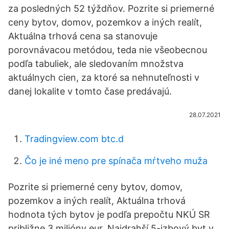
za posledných 52 týždňov. Pozrite si priemerné
ceny bytov, domov, pozemkov a iných realít,
Aktuálna trhová cena sa stanovuje
porovnávacou metódou, teda nie všeobecnou
podľa tabuliek, ale sledovaním množstva
aktuálnych cien, za ktoré sa nehnuteľnosti v
danej lokalite v tomto čase predávajú.
28.07.2021
Tradingview.com btc.d
Čo je iné meno pre spínača mŕtveho muža
Pozrite si priemerné ceny bytov, domov,
pozemkov a iných realít, Aktuálna trhová
hodnota tých bytov je podľa prepočtu NKÚ SR
približne 3 milióny eur. Najdrahší 5-izbový byt v