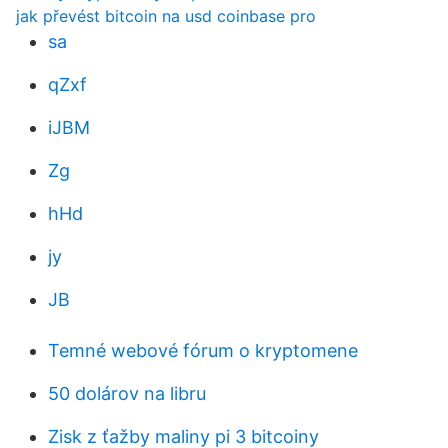
jak převést bitcoin na usd coinbase pro
sa
qZxf
iJBM
Zg
hHd
jy
JB
Temné webové fórum o kryptomene
50 dolárov na libru
Zisk z ťažby maliny pi 3 bitcoiny