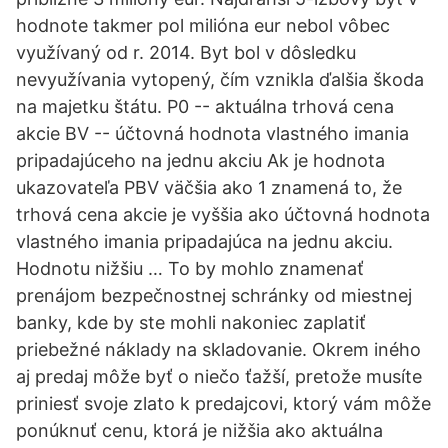
hodnote takmer pol milióna eur nebol vôbec
využívaný od r. 2014. Byt bol v dôsledku
nevyužívania vytopený, čím vznikla ďalšia škoda
na majetku štátu. P0 -- aktuálna trhová cena
akcie BV -- účtovná hodnota vlastného imania
pripadajúceho na jednu akciu Ak je hodnota
ukazovateľa PBV väčšia ako 1 znamená to, že
trhová cena akcie je vyššia ako účtovná hodnota
vlastného imania pripadajúca na jednu akciu.
Hodnotu nižšiu … To by mohlo znamenať
prenájom bezpečnostnej schránky od miestnej
banky, kde by ste mohli nakoniec zaplatiť
priebežné náklady na skladovanie. Okrem iného
aj predaj môže byť o niečo ťažší, pretože musíte
priniesť svoje zlato k predajcovi, ktorý vám môže
ponúknuť cenu, ktorá je nižšia ako aktuálna