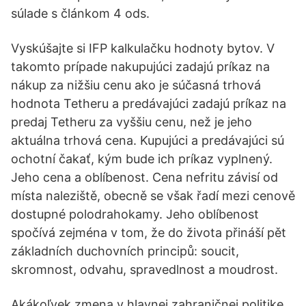
súlade s článkom 4 ods.
Vyskúšajte si IFP kalkulačku hodnoty bytov. V
takomto prípade nakupujúci zadajú príkaz na
nákup za nižšiu cenu ako je súčasná trhová
hodnota Tetheru a predávajúci zadajú príkaz na
predaj Tetheru za vyššiu cenu, než je jeho
aktuálna trhová cena. Kupujúci a predávajúci sú
ochotní čakať, kým bude ich príkaz vyplnený.
Jeho cena a oblíbenost. Cena nefritu závisí od
místa naleziště, obecně se však řadí mezi cenově
dostupné polodrahokamy. Jeho oblíbenost
spočívá zejména v tom, že do života přináší pět
základních duchovních principů: soucit,
skromnost, odvahu, spravedlnost a moudrost.
Akákoľvek zmena v hlavnej zahraničnej politike