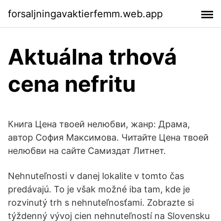
forsaljningavaktierfemm.web.app
Aktuálna trhová
cena nefritu
Книга Цена твоей нелюбви, жанр: Драма,
автор София Максимова. Читайте Цена твоей
нелюбви на сайте Самиздат Литнет.
Nehnuteľnosti v danej lokalite v tomto čas
predávajú. To je však možné iba tam, kde je
rozvinutý trh s nehnuteľnosťami. Zobrazte si
týždenný vývoj cien nehnuteľností na Slovensku